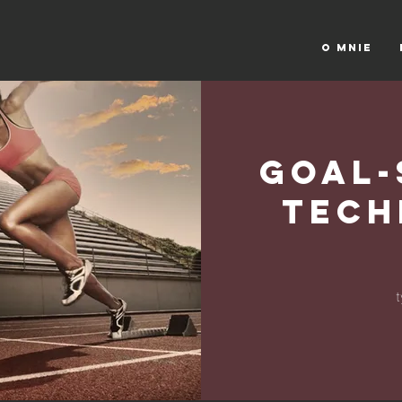
UZOW
O MNIE
Goal-
Tech
2
t