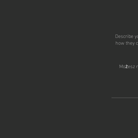
Describe y
how they c
G O 
Możesz r