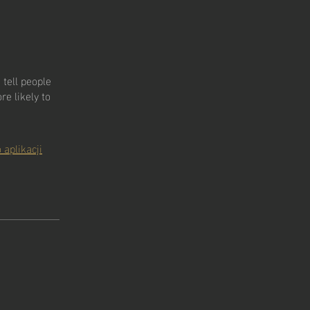
tell people
e likely to
A
 E M Y
 aplikacji