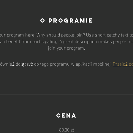
O programie
our program here. Why should people join? Use short catchy text to 
an benefit from participating. A great description makes people mor
C A D
L F
join your program.
ównież dołączyć do tego programu w aplikacji mobilnej.
Przejdź do
Cena
80,00 zł