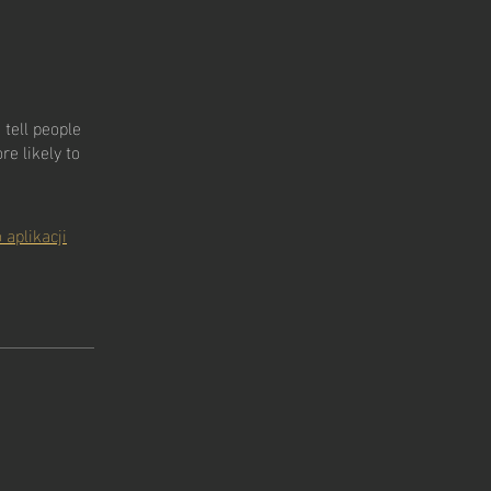
tell people
e likely to
A
 E M Y
 aplikacji