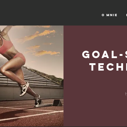
UZOW
O MNIE
Goal-
Tech
2
t