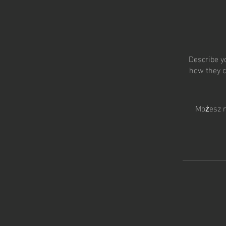
Describe y
how they c
G O 
Możesz r