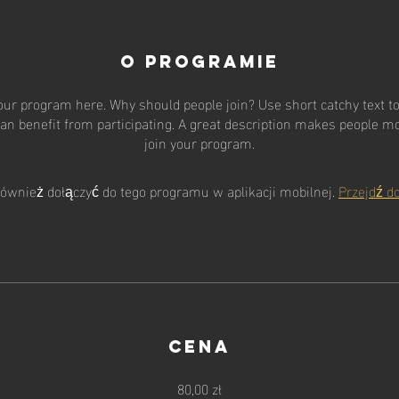
O programie
our program here. Why should people join? Use short catchy text to 
an benefit from participating. A great description makes people mor
C A D
L F
join your program.
ównież dołączyć do tego programu w aplikacji mobilnej.
Przejdź do
Cena
80,00 zł